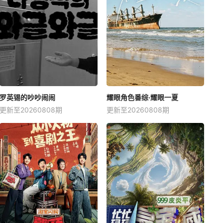
罗英锡的吵吵闹闹
耀眼角色番综·耀眼一夏
更新至20260808期
更新至20260808期