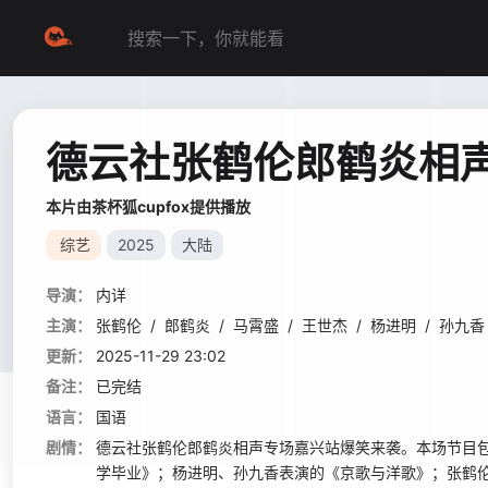
德云社张鹤伦郎鹤炎相声
本片由茶杯狐cupfox提供播放
综艺
2025
大陆
导演：
内详
主演：
张鹤伦
/
郎鹤炎
/
马霄盛
/
王世杰
/
杨进明
/
孙九香
更新：
2025-11-29 23:02
备注：
已完结
语言：
国语
剧情：
德云社张鹤伦郎鹤炎相声专场嘉兴站爆笑来袭。本场节目
学毕业》；杨进明、孙九香表演的《京歌与洋歌》；张鹤伦