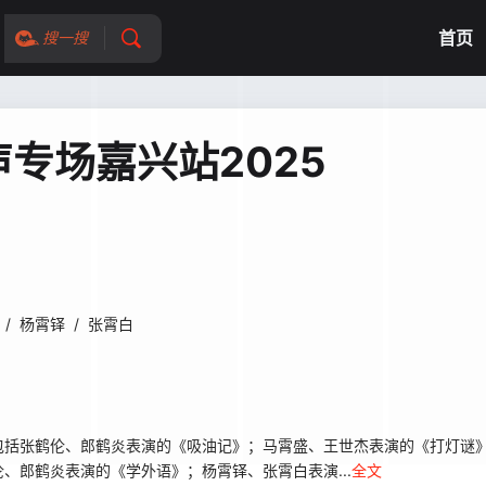
首页
搜一搜
专场嘉兴站2025
/
杨霄铎
/
张霄白
包括张鹤伦、郎鹤炎表演的《吸油记》；马霄盛、王世杰表演的《打灯谜
、郎鹤炎表演的《学外语》；杨霄铎、张霄白表演...
全文