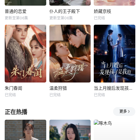
普通的恋爱
仆人的王子殿下
娇藏京枝
更新至第06集
更新至第06集
已完结
朱门春闺
温柔狩猎
当上月嫂后发现孩子是我的
已完结
已完结
已完结
正在热播
更多