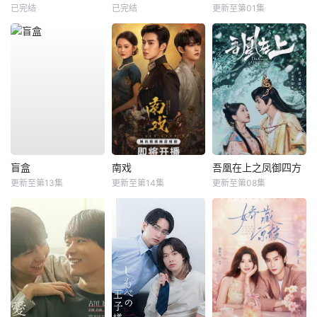
已完结
已完结
更新至第01集
盲盒
南戏
吾凰在上之凤御四方
更新至第13集
更新至第14集
更新至第08集