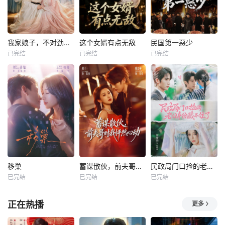
我家娘子，不对劲第四季
这个女婿有点无敌
民国第一惡少
已完结
已完结
已完结
移巢
蓄谋散伙，前夫哥对我怦然心动
民政局门口捡的老公身份藏不住了
已完结
已完结
已完结
正在热播
更多