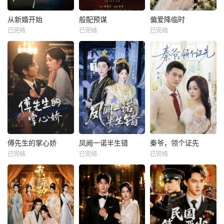
从新婚开始
般配预谋
偏爱降临时
已完结
已完结
已完结
傅先生的掌心娇
凤阙一诺半生错
秦爷，领个证先
已完结
已完结
已完结