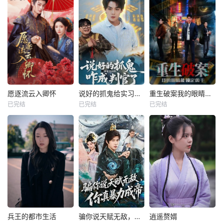
愿逐流云入卿怀
说好的抓鬼给实习证明，咋成判官了
重生破案我的眼睛能锁定凶手
已完结
已完结
已完结
兵王的都市生活
骗你说天赋无敌，你真暴力成帝
逍遥赘婿