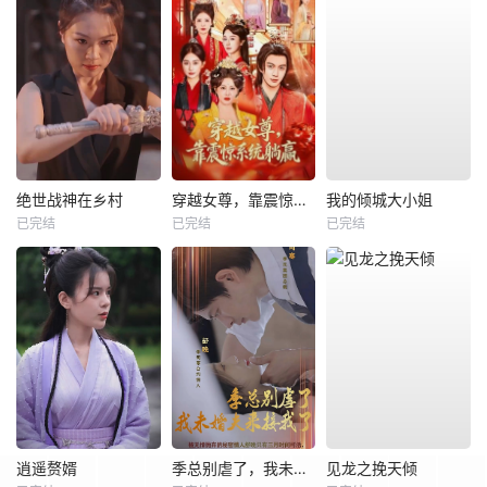
绝世战神在乡村
穿越女尊，靠震惊系统躺赢
我的倾城大小姐
已完结
已完结
已完结
逍遥赘婿
季总别虐了，我未婚夫来接我了
见龙之挽天倾