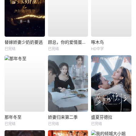
替嫁娇妻少奶奶要逃
顾总，你的爱情蛋炒饭已送达
啄木鸟
已完结
已完结
HD中字
那年冬至
娇妻归来第二季
盛夏芬德拉
已完结
已完结
已完结