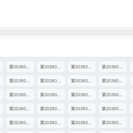
第20260523期
第20260525期
第20260527期
第20260529期
第20260609期
第20260610期
第20260611期
第20260612期
第20260623期
第20260624期
第20260626期
第20260627期
第20260705期
第20260706期
第20260707期
第20260708期
第20260716期
第20260717期
第20260718期
第20260721期