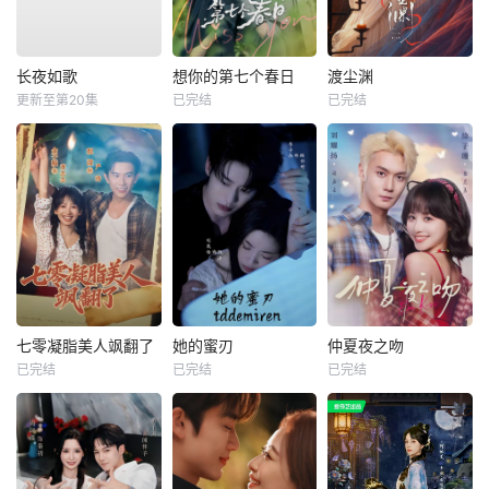
长夜如歌
想你的第七个春日
渡尘渊
更新至第20集
已完结
已完结
七零凝脂美人飒翻了
她的蜜刃
仲夏夜之吻
已完结
已完结
已完结