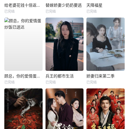
给老婆花钱十倍返利，我富可敌国
替嫁娇妻少奶奶要逃
天降福星
已完结
已完结
已完结
顾总，你的爱情蛋炒饭已送达
兵王的都市生活
娇妻归来第二季
已完结
已完结
已完结