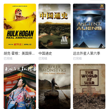
胡克·霍根：美国摔角传奇
中国通史
远古外星人第六季
已完结
已完结
已完结