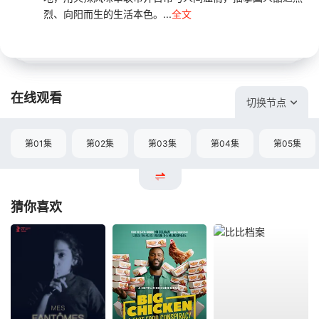
烈、向阳而生的生活本色。...
全文
在线观看
切换节点
第01集
第02集
第03集
第04集
第05集
猜你喜欢