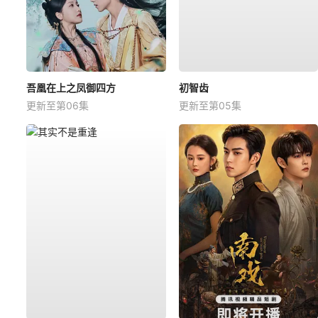
吾凰在上之凤御四方
初智齿
更新至第06集
更新至第05集