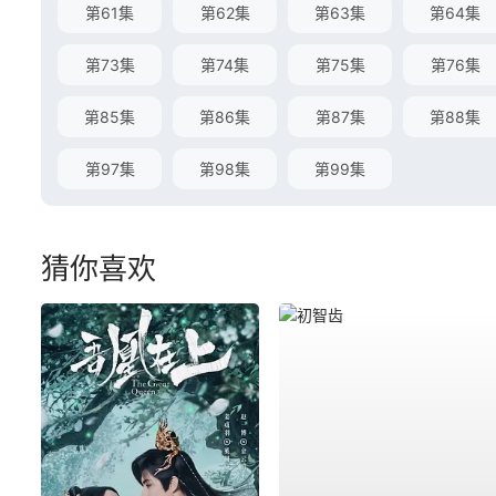
第61集
第62集
第63集
第64集
第73集
第74集
第75集
第76集
第85集
第86集
第87集
第88集
第97集
第98集
第99集
猜你喜欢