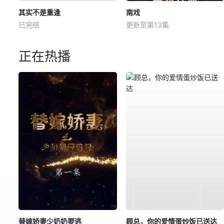
其实不是重逢
南戏
已完结
更新至第13集
正在热播
替嫁娇妻少奶奶要逃
顾总，你的爱情蛋炒饭已送达