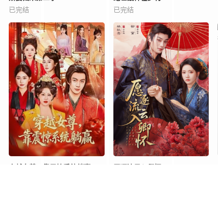
已完结
已完结
穿越女尊，靠震惊系统躺赢
愿逐流云入卿怀
已完结
已完结
影视资源上传、存储服务。