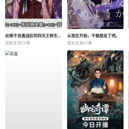
如果不良激战区的四天王转生成了偶像团体？
从现在开始，不做朋友了吧。
更新至第09集
更新至第07集