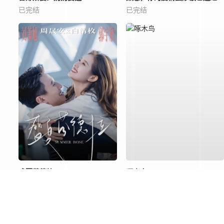
已完结
已完结
盛夏芬德拉
啄木鸟
已完结
HD中字
茶杯狐cupfox所有内容均来自互联网分享站点所提供的公开引用资源，未提供