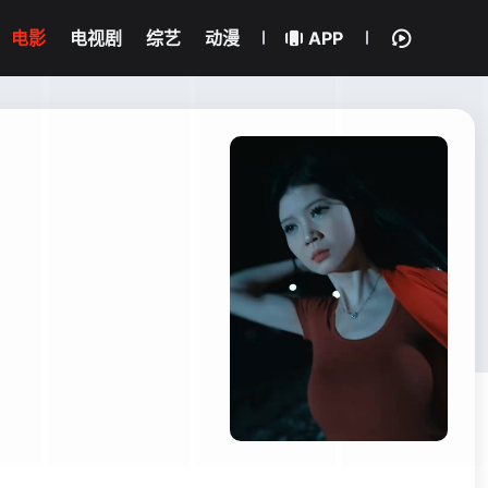
电影
电视剧
综艺
动漫
APP