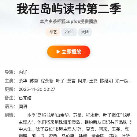
我在岛屿读书第二季
本片由茶杯狐cupfox提供播放
综艺
2023
大陆
立即播放
导演：
内详
主演：
余华
苏童
程永新
叶子
莫言
阿来
王尧
陈继明
须一瓜
祝
更新：
2025-11-30 00:27
备注：
已完结
语言：
国语
剧情：
本季“岛屿书屋”由余华、苏童、程永新、叶子担任“书屋
主理人”，他们将来到珠海东澳岛，相约新友旧识共同品味书
中人生。除了四位“书屋主理人”外，莫言、阿来、王尧、陈
继明、须一瓜、祝勇、马伯庸、孙频、紫金陈、郑执、叶昕