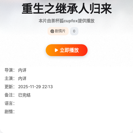
重生之继承人归来
本片由茶杯狐cupfox提供播放
剧情片
0
立即播放
导演：
内详
主演：
内详
更新：
2025-11-29 22:13
备注：
已完结
语言：
剧情：