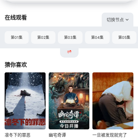
在线观看
切换节点
第01集
第02集
第03集
第04集
第05集
猜你喜欢
凛冬下的罪恶
幽宅奇谭
一旦被发现就完了