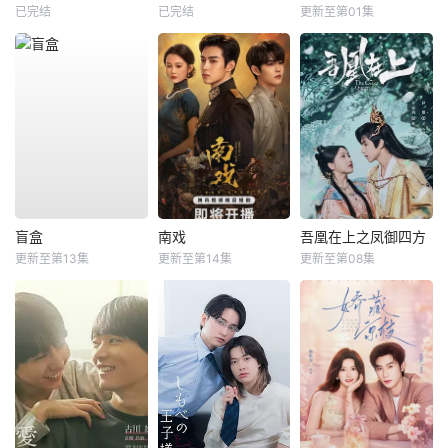
已完结
已完结
更新至第01集
盲盒
南戏
吾凰在上之凤御四方
更新至第13集
更新至第14集
更新至第08集