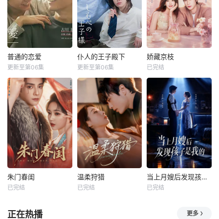
普通的恋爱
仆人的王子殿下
娇藏京枝
更新至第06集
更新至第06集
已完结
朱门春闺
温柔狩猎
当上月嫂后发现孩子是我的
已完结
已完结
已完结
正在热播
更多