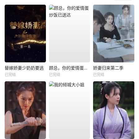
替嫁娇妻少奶奶要逃
顾总，你的爱情蛋炒饭已送达
娇妻归来第二季
已完结
已完结
已完结