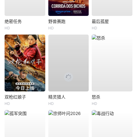
绝密任务
野兽赛跑
最后孤屋
HD
HD
HD
双枪红娘子
精灵猎人
怒杀
HD
HD
HD