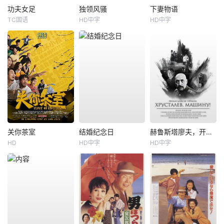
功夫女足
独领风骚
下妻物语
TC国语
HD中字
HD中字
关你茶室
结婚纪念日
赫鲁斯塔廖夫，开车！
HD
HD中字
HD中字