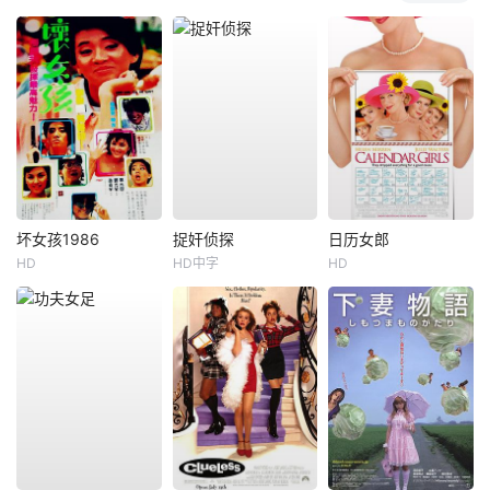
坏女孩1986
捉奸侦探
日历女郎
HD
HD中字
HD