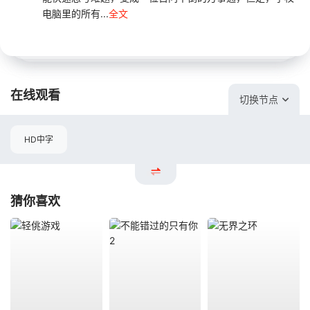
电脑里的所有...
全文
在线观看
切换节点
HD中字
猜你喜欢