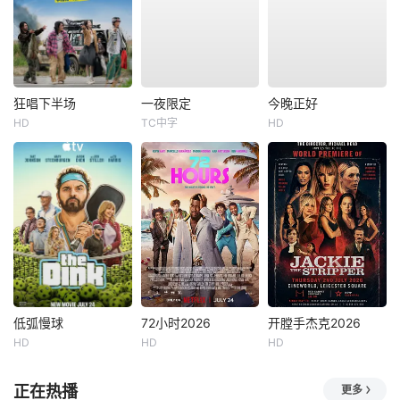
狂唱下半场
一夜限定
今晚正好
HD
TC中字
HD
低弧慢球
72小时2026
开膛手杰克2026
HD
HD
HD
正在热播
更多