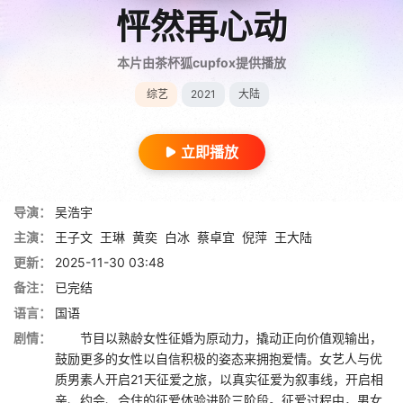
怦然再心动
本片由茶杯狐cupfox提供播放
综艺
2021
大陆
立即播放
导演：
吴浩宇
主演：
王子文
王琳
黄奕
白冰
蔡卓宜
倪萍
王大陆
更新：
2025-11-30 03:48
备注：
已完结
语言：
国语
剧情：
节目以熟龄女性征婚为原动力，撬动正向价值观输出，
鼓励更多的女性以自信积极的姿态来拥抱爱情。女艺人与优
质男素人开启21天征爱之旅，以真实征爱为叙事线，开启相
亲、约会、合住的征爱体验进阶三阶段。征爱过程中，男女