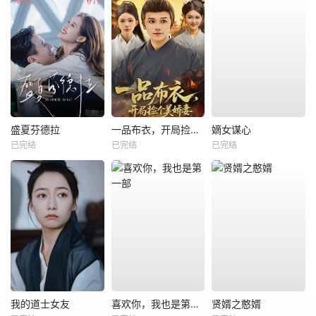
盛夏芬德拉
一品布衣，开局捡个美娇妻
嫡女谋心
已完结
已完结
已完结
我的道士女友
喜欢你，我也是第一部
贤婿之憨婿