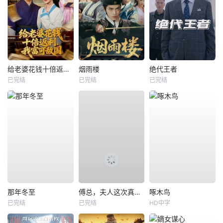
给老婆花钱十倍返利，我富可敌国
烟雨楼
绝代王者
已完结
已完结
已完结
那年冬至
傅总，夫人这次真的死了
啄木鸟
已完结
已完结
HD中字