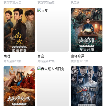
更新至第06集
更新至第18集
已完结
南戏
盲盒
幽宅奇谭
更新至第13集
更新至第12集
更新至第15集