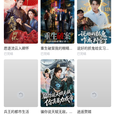
愿逐流云入卿怀
重生破案我的眼睛能锁定凶手
说好的抓鬼给实习证明，咋成判官了
已完结
已完结
已完结
兵王的都市生活
骗你说天赋无敌，你真暴力成帝
逍遥赘婿