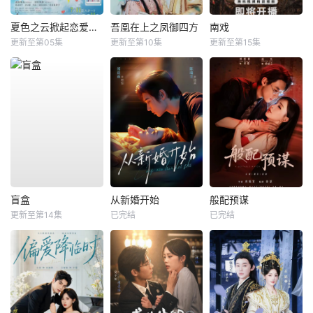
夏色之云掀起恋爱与风暴
吾凰在上之凤御四方
南戏
更新至第05集
更新至第10集
更新至第15集
盲盒
从新婚开始
般配预谋
更新至第14集
已完结
已完结