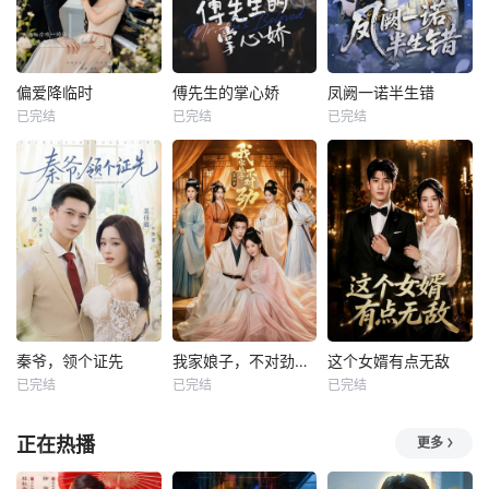
偏爱降临时
傅先生的掌心娇
凤阙一诺半生错
已完结
已完结
已完结
秦爷，领个证先
我家娘子，不对劲第四季
这个女婿有点无敌
已完结
已完结
已完结
正在热播
更多