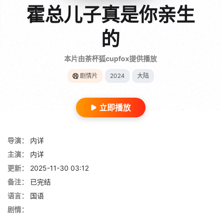
霍总儿子真是你亲生
的
本片由茶杯狐cupfox提供播放
剧情片
2024
大陆
立即播放
导演：
内详
主演：
内详
更新：
2025-11-30 03:12
备注：
已完结
语言：
国语
剧情：