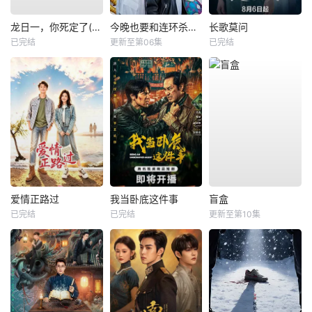
龙日一，你死定了(短剧)
今晚也要和连环杀手约会
长歌莫问
已完结
更新至第06集
已完结
爱情正路过
我当卧底这件事
盲盒
已完结
已完结
更新至第10集