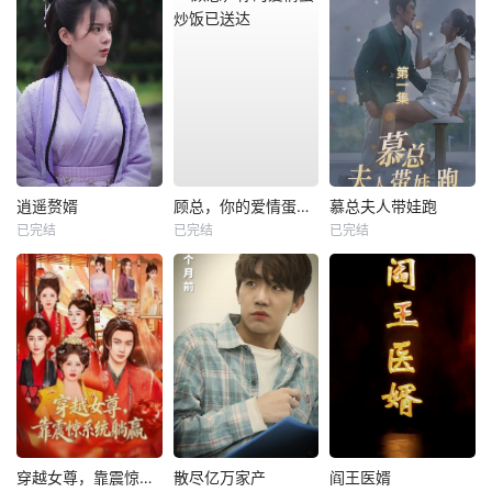
逍遥赘婿
顾总，你的爱情蛋炒饭已送达
慕总夫人带娃跑
已完结
已完结
已完结
穿越女尊，靠震惊系统躺赢
散尽亿万家产
阎王医婿