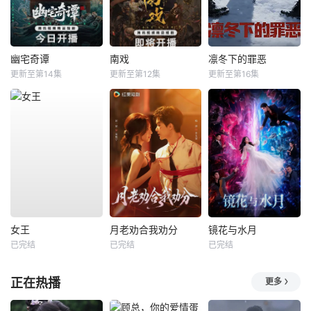
幽宅奇谭
南戏
凛冬下的罪恶
更新至第14集
更新至第12集
更新至第16集
女王
月老劝合我劝分
镜花与水月
已完结
已完结
已完结
正在热播
更多