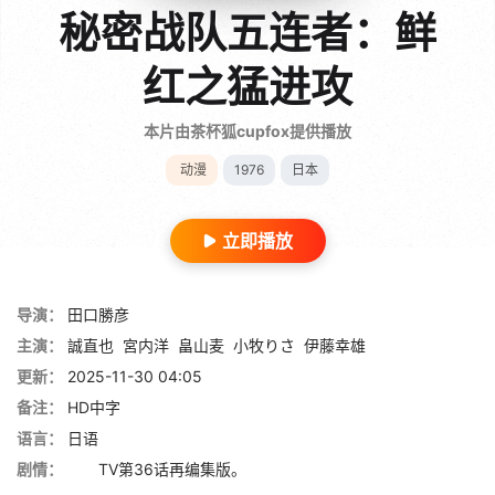
秘密战队五连者：鲜
红之猛进攻
本片由茶杯狐cupfox提供播放
动漫
1976
日本
立即播放
导演：
田口勝彦
主演：
誠直也
宮内洋
畠山麦
小牧りさ
伊藤幸雄
更新：
2025-11-30 04:05
备注：
HD中字
语言：
日语
剧情：
TV第36话再编集版。