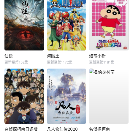
仙逆
海贼王
蜡笔小新
更新至第152集
更新至第1172集
更新至第1181集
名侦探柯南日语版
凡人修仙传2020
名侦探柯南