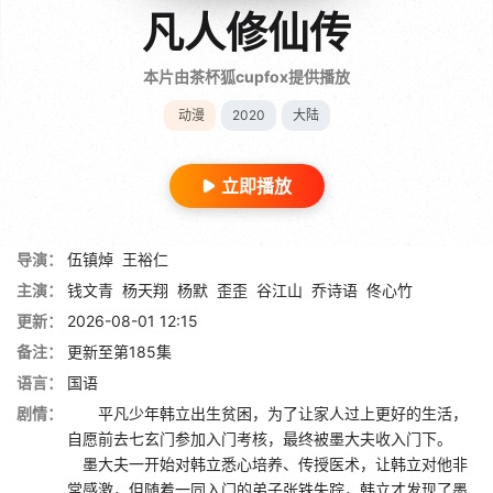
凡人修仙传
本片由茶杯狐cupfox提供播放
动漫
2020
大陆
立即播放
导演：
伍镇焯
王裕仁
主演：
钱文青
杨天翔
杨默
歪歪
谷江山
乔诗语
佟心竹
更新：
2026-08-01 12:15
备注：
更新至第185集
语言：
国语
剧情：
平凡少年韩立出生贫困，为了让家人过上更好的生活，
自愿前去七玄门参加入门考核，最终被墨大夫收入门下。
墨大夫一开始对韩立悉心培养、传授医术，让韩立对他非
常感激，但随着一同入门的弟子张铁失踪，韩立才发现了墨