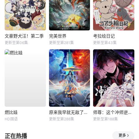
文豪野犬汪！第二季
完美世界
考拉绘日记
更新至第06集
更新至第281集
更新至第43集
燃比娃
原来我早就无敌了动态漫
师尊：这个冲师逆徒才不是圣子动态漫
HD国语
更新至第288集
更新至第188集
正在热播
更多