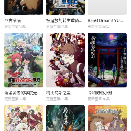
尼古喵喵
被追放的转生重骑士用游戏知识开无双
BanG Dream! YUME∞MITA
更新至第06集
更新至第06集
更新至第08集
落第贤者的学院无双第二回转生，S等级作弊魔术师冒险记
梅比乌斯之尘
令和的斑小姐
更新至第07集
更新至第05集
更新至第06集