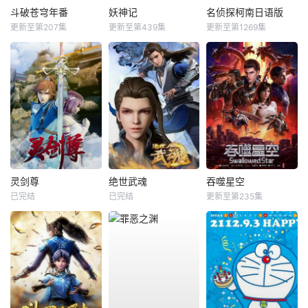
斗破苍穹年番
妖神记
名侦探柯南日语版
更新至第207集
更新至第439集
更新至第1269集
灵剑尊
绝世武魂
吞噬星空
已完结
已完结
更新至第235集