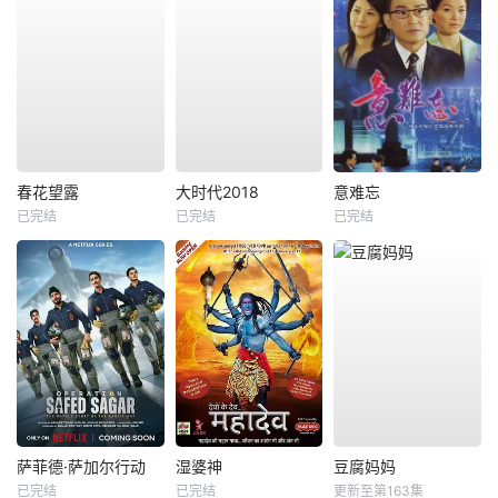
春花望露
大时代2018
意难忘
已完结
已完结
已完结
萨菲德·萨加尔行动
湿婆神
豆腐妈妈
已完结
已完结
更新至第163集