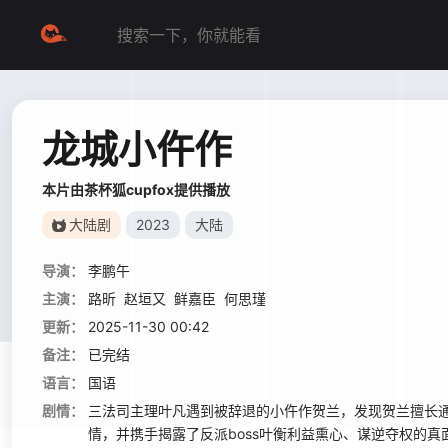
龙城小仵作
本片由茶杯狐cupfox提供播放
大陆剧
2023
大陆
导演：
李鹏午
主演：
路昕
赵垣又
鲜嘉臣
何思瑾
更新：
2025-11-30 00:42
备注：
已完结
语言：
国语
剧情：
三法司主理叶凡遇到被辞退的小仵作贺兰，发现贺兰擅长
情，并携手揭露了反派boss叶衡利益熏心、谋逆夺权的