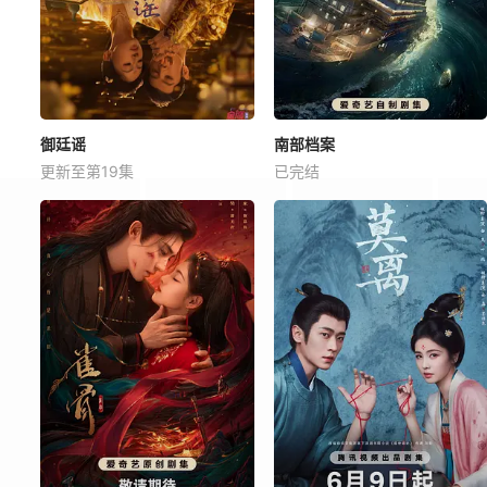
御廷谣
南部档案
更新至第19集
已完结