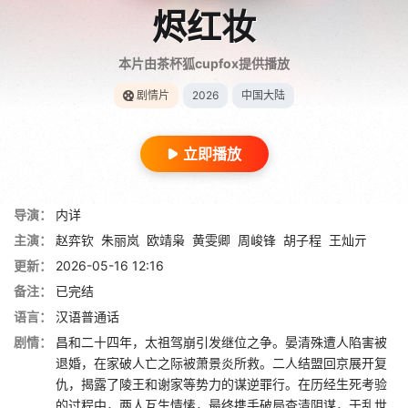
烬红妆
本片由茶杯狐cupfox提供播放
剧情片
2026
中国大陆
立即播放
导演：
内详
主演：
赵弈钦
朱丽岚
欧靖枭
黄雯卿
周峻锋
胡子程
王灿亓
更新：
2026-05-16 12:16
备注：
已完结
语言：
汉语普通话
剧情：
昌和二十四年，太祖驾崩引发继位之争。晏清殊遭人陷害被
退婚，在家破人亡之际被萧景炎所救。二人结盟回京展开复
仇，揭露了陵王和谢家等势力的谋逆罪行。在历经生死考验
的过程中，两人互生情愫，最终携手破局查清阴谋，于乱世