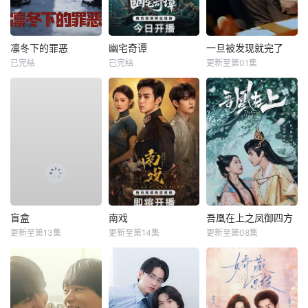
凛冬下的罪恶
幽宅奇谭
一旦被发现就完了
已完结
已完结
更新至第01集
盲盒
南戏
吾凰在上之凤御四方
更新至第13集
更新至第14集
更新至第08集