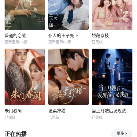
普通的恋爱
仆人的王子殿下
娇藏京枝
更新至第06集
更新至第06集
已完结
朱门春闺
温柔狩猎
当上月嫂后发现孩子是我的
已完结
已完结
已完结
正在热播
更多